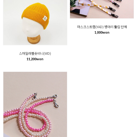
마스크스트랩(YAD) 병아리 튤립 단체
1,000won
스마일라벨숏비니(WD)
11,200won