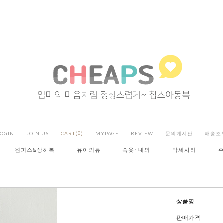
LOGIN
JOIN US
CART(
0
)
MYPAGE
REVIEW
문의게시판
배송조
원피스&상하복
유아의류
속옷·내의
악세사리
상품명
판매가격