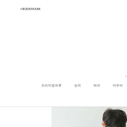
+BOOKMARK
프리미엄의류
상의
하의
아우터