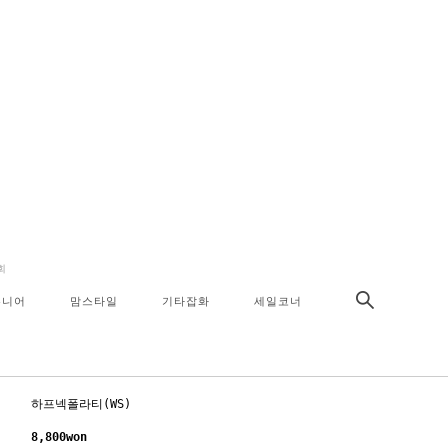
회
주니어
맘스타일
기타잡화
세일코너
하프넥폴라티(WS)
8,800won