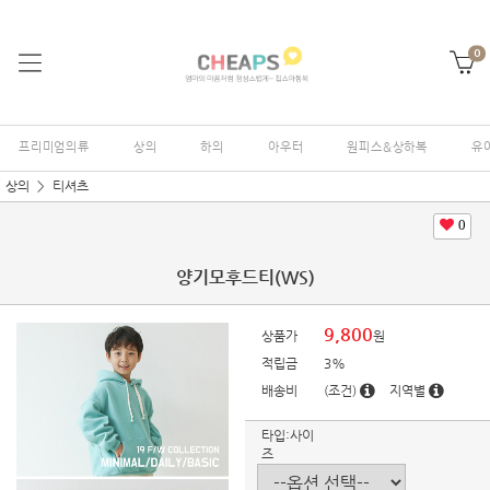
0
프리미엄의류
상의
하의
아우터
원피스&상하복
유
상의
티셔츠
0
양기모후드티(WS)
9,800
상품가
원
적립금
3%
배송비
(조건)
지역별
타입:사이
즈